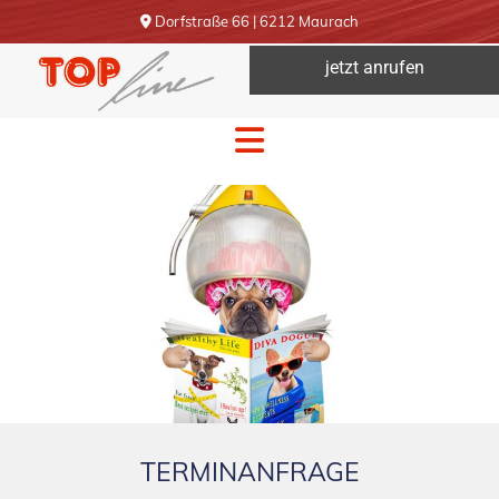
Dorfstraße 66 | 6212 Maurach

jetzt anrufen
TERMINANFRAGE