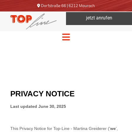
Dorfstraße 66 | 6212 Maurach

jetzt anrufen